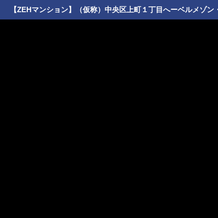
【ZEHマンション】（仮称）中央区上町１丁目へーベルメゾン・旭