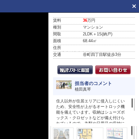
賃料
36
万円
種別
マンション
間取
2LDK＋1S(納戸)
面積
68.44㎡
住所
大阪府大阪市中央区常盤町１丁目
交通
谷町四丁目駅
徒歩3分
担当者のコメント
植田真琴
住人以外が住居エリアに侵入しにくい
ため、安全性が上がるオートロック機
能を備えています。収納はシューズボ
ックス・クロゼットなどが備え付けら
れているので、衣類や日用品の収納に
重宝します。室内設備は浴室乾燥機・
洗面所独立などが揃っており、とても