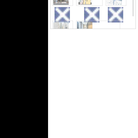
充実しています。留守中に注文した商
品が届くので、配送時間を気にせず注
文ができる宅配ボックスを共用部に備
外観
間取り
地図
えております。防犯カメラが付いてい
るため犯罪への抑止力となり、安全性
が高くなります。新築の物件です。利
便性の高い暮らしをするなら大阪市中
央区でいかがでしょうか。賃貸住宅情
外観
エントランス
報をお探しの際には、ぜひお気軽に当
社までご連絡下さい。しっかりとサポ
ート致します。
ロビー
その他共用部分