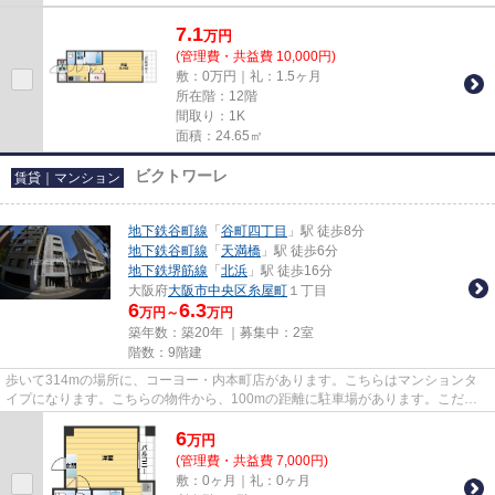
7.1
万
円
(管理費・共益費 10,000円)
敷：0万円｜礼：1.5ヶ月
所在階：12階
間取り：1K
面積：24.65㎡
ビクトワーレ
賃貸｜マンション
地下鉄谷町線
「
谷町四丁目
」駅 徒歩8分
地下鉄谷町線
「
天満橋
」駅 徒歩6分
地下鉄堺筋線
「
北浜
」駅 徒歩16分
大阪府
大阪市中央区
糸屋町
１丁目
6
6.3
万円～
万円
築年数：築20年 ｜募集中：
2室
階数：9階建
歩いて314mの場所に、コーヨー・内本町店があります。こちらはマンションタ
イプになります。こちらの物件から、100mの距離に駐車場があります。こだわ
りの条件として多い、駅徒歩8分の...
6
万
円
(管理費・共益費 7,000円)
敷：0ヶ月｜礼：0ヶ月