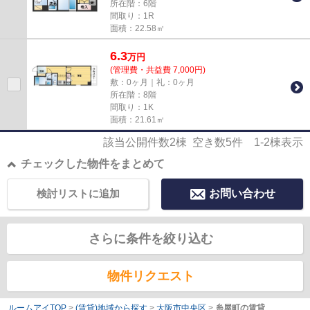
所在階：6階
間取り：1R
面積：22.58㎡
6.3
万
円
(管理費・共益費 7,000円)
敷：0ヶ月｜礼：0ヶ月
所在階：8階
間取り：1K
面積：21.61㎡
該当公開件数
2
棟 空き数
5
件
1-2
棟表示
チェックした物件をまとめて
検討リストに追加
お問い合わせ
さらに条件を絞り込む
物件リクエスト
ルームアイTOP
>
(賃貸)地域から探す
>
大阪市中央区
>
糸屋町の賃貸