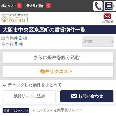
0
0
検討リスト
最近見た物件
お問合せ
大阪市中央区糸屋町の賃貸物件一覧
2
該当物件
棟
5
空き数
件
さらに条件を絞り込む
物件リクエスト
チェックした物件をまとめて
検討リストに追加
お問い合わせ
スワンズシティ大手前ソレイユ
賃貸｜マンション