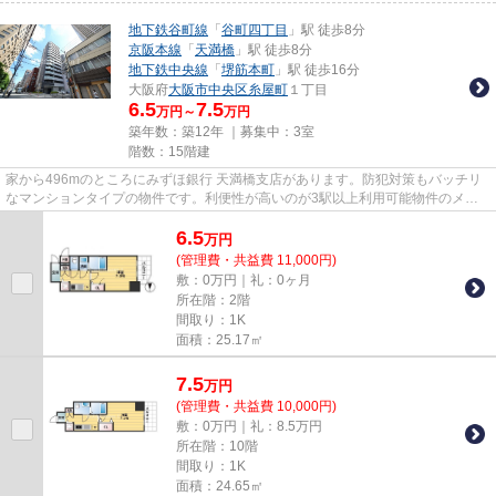
地下鉄谷町線
「
谷町四丁目
」駅 徒歩8分
京阪本線
「
天満橋
」駅 徒歩8分
地下鉄中央線
「
堺筋本町
」駅 徒歩16分
大阪府
大阪市中央区
糸屋町
１丁目
6.5
7.5
万円～
万円
築年数：築12年 ｜募集中：
3室
階数：15階建
家から496mのところにみずほ銀行 天満橋支店があります。防犯対策もバッチリ
なマンションタイプの物件です。利便性が高いのが3駅以上利用可能物件のメリ
ットです。15階建ての物件です...
6.5
万
円
(管理費・共益費 11,000円)
敷：0万円｜礼：0ヶ月
所在階：2階
間取り：1K
面積：25.17㎡
7.5
万
円
(管理費・共益費 10,000円)
敷：0万円｜礼：8.5万円
所在階：10階
間取り：1K
面積：24.65㎡